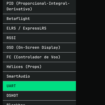
PID (Proporcional-Integral-
Derivativo)
Betaflight
ELRS / ExpressLRS
RSSI
OSD (On-Screen Display)
FC (Controlador de Voo)
Hélices (Props)
SmartAudio
UART
DSHOT