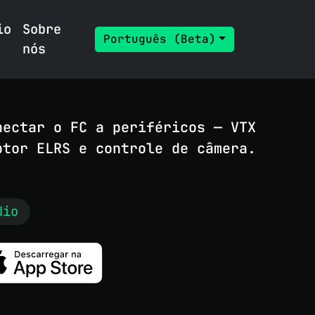
io
Sobre
Português (Beta)
nós
nectar o FC a periféricos — VTX
ptor ELRS e controle de câmera.
dio