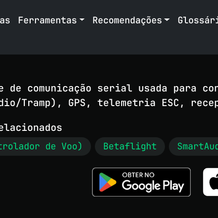
as
Ferramentas
Recomendações
Glossár
e de comunicação serial usada para co
dio/Tramp), GPS, telemetria ESC, rece
elacionados
trolador de Voo)
Betaflight
SmartAu